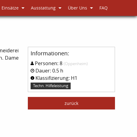
Einsätze
Ausstattung
Über Uns
FAQ
neiderei
Informationen:
en. Dame
Personen: 8
(Oppenheim)
Dauer: 0.5 h
Klassifizierung: H1
Techn. Hilfeleistung
zurück