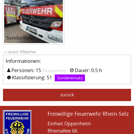
Autor: P.Mathes
Informationen:
Personen: 15
Dauer: 0.5 h
(Oppenheim)
Klassifizierung: S1
Sondereinsatz
zurück
Freiwillige Feuerwehr Rhein-Selz
Einheit Oppenheim
Rheinallee 66