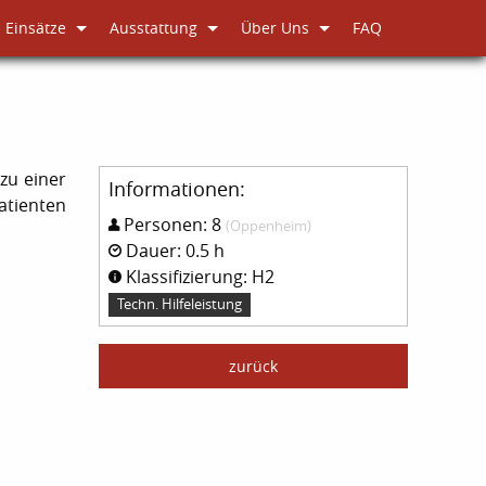
Einsätze
Ausstattung
Über Uns
FAQ
zu einer
Informationen:
atienten
Personen: 8
(Oppenheim)
Dauer: 0.5 h
Klassifizierung: H2
Techn. Hilfeleistung
zurück