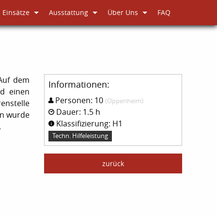
Einsätze
Ausstattung
Über Uns
FAQ
 Auf dem
Informationen:
nd einen
Personen: 10
(Oppenheim)
enstelle
Dauer: 1.5 h
on wurde
Klassifizierung: H1
.
Techn. Hilfeleistung
zurück