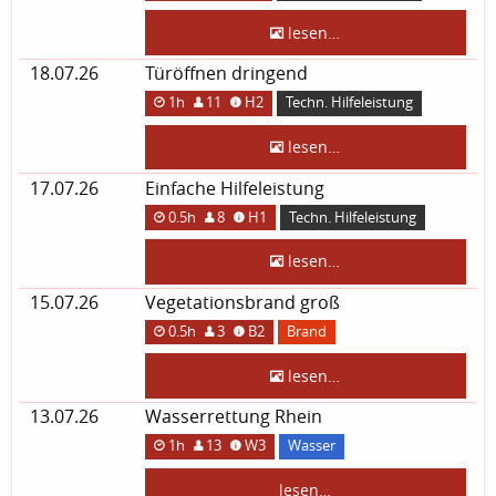
lesen…
18.07.26
Türöffnen dringend
1h
11
H2
Techn. Hilfeleistung
lesen…
17.07.26
Einfache Hilfeleistung
0.5h
8
H1
Techn. Hilfeleistung
lesen…
15.07.26
Vegetationsbrand groß
0.5h
3
B2
Brand
lesen…
13.07.26
Wasserrettung Rhein
1h
13
W3
Wasser
lesen…