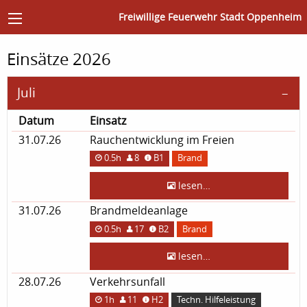
Freiwillige Feuerwehr Stadt Oppenheim
Einsätze 2026
Juli
Datum
Einsatz
31.07.26
Rauchentwicklung im Freien
0.5h
8
B1
Brand
lesen…
31.07.26
Brandmeldeanlage
0.5h
17
B2
Brand
lesen…
28.07.26
Verkehrsunfall
1h
11
H2
Techn. Hilfeleistung