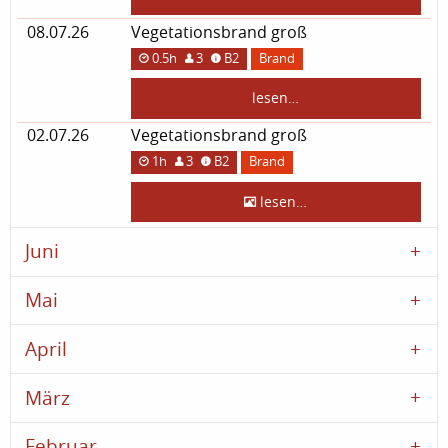
08.07.26
Vegetationsbrand groß
0.5h
3
B2
Brand
lesen…
02.07.26
Vegetationsbrand groß
1h
3
B2
Brand
lesen…
Juni
Mai
April
März
Februar