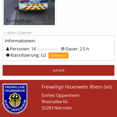
Autor: S.Danner
Informationen:
Personen: 14
Dauer: 2.5 h
(Oppenheim)
Klassifizierung: G2
Gefahrgut
zurück
Freiwillige Feuerwehr Rhein-Selz
Einheit Oppenheim
Rheinallee 66
55283 Nierstein