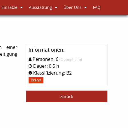
Einsätze
Ausstattung
Über Uns
FAQ
n einer
Informationen:
eitigung
Personen: 6
(Oppenheim)
Dauer: 0.5 h
Klassifizierung: B2
Brand
zurück