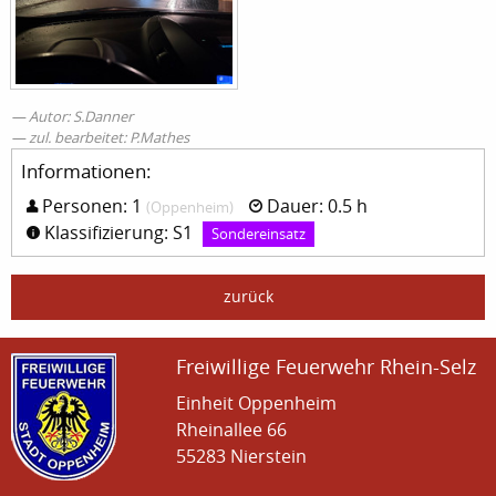
Autor: S.Danner
zul. bearbeitet: P.Mathes
Informationen:
Personen: 1
Dauer: 0.5 h
(Oppenheim)
Klassifizierung: S1
Sondereinsatz
zurück
Freiwillige Feuerwehr Rhein-Selz
Einheit Oppenheim
Rheinallee 66
55283 Nierstein