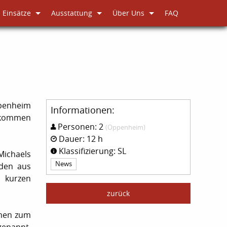
Einsätze
Ausstattung
Über Uns
FAQ
ppenheim
Informationen:
gekommen
Personen: 2
(Oppenheim)
Dauer: 12 h
Klassifizierung: SL
Michaels
News
aden aus
 kurzen
zurück
amen zum