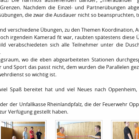
Platz! Die harmlos aussehenden Bänder, „Therabänder“ 
 Grenzen. Nachdem die Einzel- und Partnerübungen abge
sübungen, die zwar die Ausdauer nicht so beanspruchten, 
ut und verschiedene Übungen, zu den Themen Koordination, 
 noch irgendein Kamerad fit war, raubten spätestens diese
ild verabschiedeten sich alle Teilnehmer unter die Dus
.
ngsraum, wo die eben abgearbeiteten Stationen durchge
 und Sport das passt nicht, dem wurden die Parallelen gez
ehrdienst so wichtig ist.
 viel Spaß bereitet hat und viel Neues nach Oppenheim,
der der Unfallkasse Rheinlandpfalz, die der Feuerwehr Op
ur Verfügung gestellt haben.