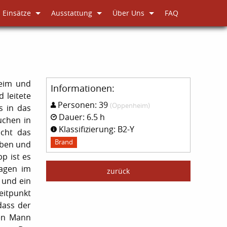
Einsätze
Ausstattung
Über Uns
FAQ
eim und
Informationen:
 leitete
Personen: 39
(Oppenheim)
s in das
Dauer: 6.5 h
uchen in
Klassifizierung: B2-Y
cht das
Brand
aben und
p ist es
sagen im
zurück
 und ein
Zeitpunkt
dass der
den Mann