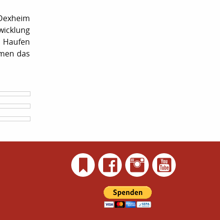
 Dexheim
wicklung
e Haufen
umen das