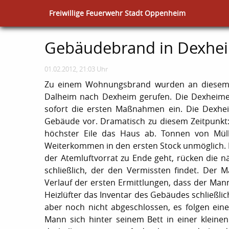
Freiwillige Feuerwehr Stadt Oppenheim
Gebäudebrand in Dexheim
01.02.2012, 21:03 Uhr
Zu einem Wohnungsbrand wurden an diesem
Dalheim nach Dexheim gerufen. Die Dexheimer
sofort die ersten Maßnahmen ein. Die Dexhe
Gebäude vor. Dramatisch zu diesem Zeitpunkt:
höchster Eile das Haus ab. Tonnen von Mü
Weiterkommen in den ersten Stock unmöglich.
der Atemluftvorrat zu Ende geht, rücken die n
schließlich, der den Vermissten findet. Der 
Verlauf der ersten Ermittlungen, dass der Man
Heizlüfter das Inventar des Gebäudes schließlic
aber noch nicht abgeschlossen, es folgen ein
Mann sich hinter seinem Bett in einer klein