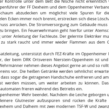
er Kontrolle unter dem Bett die Nische nicht erkenntlich 
uppenführer der FF Dexheim und dem Oppenheimer Verban
chaum abzudecken um möglichst viele Spuren für die 
ielen Ecken immer noch brennt, erstrecken sich diese Lösch
rk muss anrücken. Die Stromversorgung zum Gebäude muss
zu bringen. Ein Feuerwehrmann geht hierfür unter Atemsc
unter Anleitung der Fachleute. Der gelernte Elektriker mu
h zu stark raucht und immer wieder Flammen aus dem 
atzleitung, unterstützt durch FEZ-Kräfte im Oppenheimer E
bar, der beim DRK Ortsverein Nierstein-Oppenheim ist und
ie Wehrmänner nehmen dieses Angebot gerne an und so rollt
eins vor. Die heißen Getränke werden sehnlichst erwartet
d, dass sogar die getragenen Handschuhe einfrieren und am
st werden müssen, um weiter arbeiten zu können. Das
nautomaten frieren während des Betriebs ein.
e Oppenheimer Wehr beendet. Nachdem die Leiche geborgen
inere Glutnester aufzuspüren sind rücken die Kräfte 
 Dexheim und Dalheim mit zwei modernen TSF-W und zwan