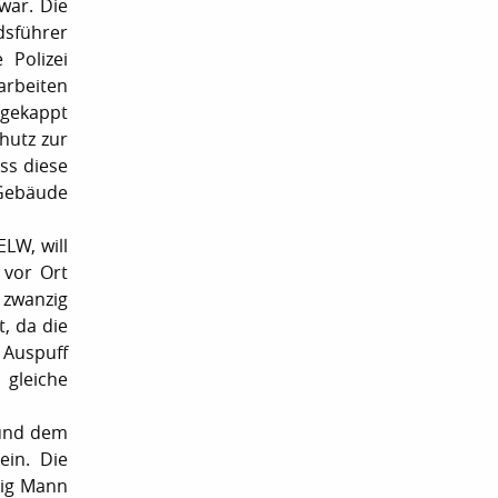
war. Die
dsführer
Polizei
arbeiten
 gekappt
hutz zur
ss diese
Gebäude
LW, will
 vor Ort
 zwanzig
, da die
 Auspuff
 gleiche
 und dem
ein. Die
zig Mann