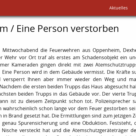
Aktuelles
 / Eine Person verstorben
 Mittwochabend die Feuerwehren aus Oppenheim, Dexh
 Wehr vor Ort traf als erstes am Schadensobjekt ein und
imer Kameraden gingen direkt mit zwei Atemschutztrupp
 Eine Person wird in dem Gebäude vermisst. Die Kräfte s
ll versperrt Ihnen aber immer wieder den Weg und ma
 Nachdem die ersten beiden Trupps das Haus abgesucht h
ächsten beiden Trupps in das Gebäude vor. Der vierte Trup
Mann ist zu diesem Zeitpunkt schon tot. Polizeisprecher 
n wahrscheinlich schon lange vor dem Feuer gestorben sei
h in Brand gesetzt hat. Die Ermittlungen sind zum jetzigen 
e genau Spurensicherung und eine Obduktion. Feststeht, 
en Nische versteckt hat und die Atemschutzgeräteträger 