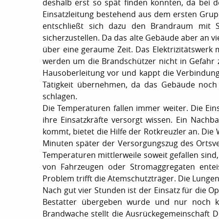
deshalb erst so spät finden konnten, da bei d
Einsatzleitung bestehend aus dem ersten Gr
entschließt sich dazu den Brandraum mit S
sicherzustellen. Da das alte Gebäude aber an v
über eine geraume Zeit. Das Elektrizitätswe
werden um die Brandschützer nicht in Gefahr 
Hausoberleitung vor und kappt die Verbindung 
Tätigkeit übernehmen, da das Gebäude noc
schlagen.
Die Temperaturen fallen immer weiter. Die Eins
ihre Einsatzkräfte versorgt wissen. Ein Nach
kommt, bietet die Hilfe der Rotkreuzler an. D
Minuten später der Versorgungszug des Ortsver
Temperaturen mittlerweile soweit gefallen sin
von Fahrzeugen oder Stromaggregaten entei
Problem trifft die Atemschutzträger. Die Lunge
Nach gut vier Stunden ist der Einsatz für di
Bestatter übergeben wurde und nur noch kle
Brandwache stellt die Ausrückegemeinschaft