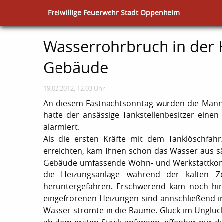
Freiwillige Feuerwehr Stadt Oppenheim
Wasserrohrbruch in der
Gebäude
19.02.2012, 12:03 Uhr
An diesem Fastnachtsonntag wurden die Männe
hatte der ansässige Tankstellenbesitzer ei
alarmiert.
Als die ersten Kräfte mit dem Tanklöschfah
erreichten, kam Ihnen schon das Wasser aus s
Gebäude umfassende Wohn- und Werkstattkomplex
die Heizungsanlage während der kalten Z
heruntergefahren. Erschwerend kam noch hin
eingefrorenen Heizungen sind annschließend in
Wasser strömte in die Räume. Glück im Unglück