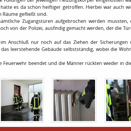
e Füllungen der jeweiligen Heizungskörper eingeflossen wa
tte es da schon heiftiger getroffen. Hierbei war auch wi
n Räume gefließt sind.
a sämtliche Zugangstüren aufgebrochen werden mussten,
noch von der Polizei, ausfindig gemacht werden, der die Tür
h im Anschluß nur noch auf das Ziehen der Sicherungen
s das leerstehende Gebäude selbstständig, wobei die Woh
ie Feuerwehr beendet und die Männer rückten wieder in di