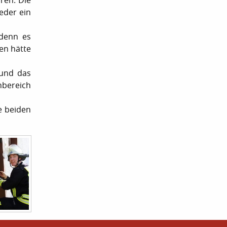
ren. Die
eder ein
 denn es
en hätte
 und das
nbereich
e beiden