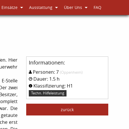
Einsätze
Ausstattung
Über Uns
FAQ
en. Hier
Informationen:
euerwehr
Personen: 7
(Oppenheim)
Dauer: 1.5 h
E-Stelle
Klassifizierung: H1
Der zwei
Techn. Hilfeleistung
esitzer,
omplett
war. Die
zurück
 getaute
che erst