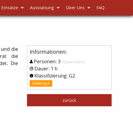
Einsätze
Ausstattung
Über Uns
FAQ
 und die
Informationen:
rät die
Personen: 3
(Oppenheim)
det. Die
Dauer: 1 h
Klassifizierung: G2
Gefahrgut
zurück