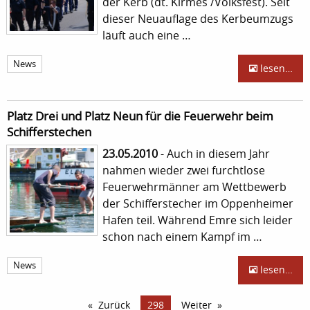
der Kerb (dt. Kirmes /Volksfest). Seit
dieser Neuauflage des Kerbeumzugs
läuft auch eine …
News
lesen…
Platz Drei und Platz Neun für die Feuerwehr beim
Schifferstechen
23.05.2010
- Auch in diesem Jahr
nahmen wieder zwei furchtlose
Feuerwehrmänner am Wettbewerb
der Schifferstecher im Oppenheimer
Hafen teil. Während Emre sich leider
schon nach einem Kampf im …
News
lesen…
Zurück
298
Weiter